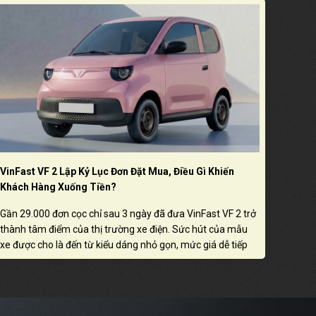
VinFast VF 2 Lập Kỷ Lục Đơn Đặt Mua, Điều Gì Khiến
Khách Hàng Xuống Tiền?
Gần 29.000 đơn cọc chỉ sau 3 ngày đã đưa VinFast VF 2 trở
thành tâm điểm của thị trường xe điện. Sức hút của mẫu
xe được cho là đến từ kiểu dáng nhỏ gọn, mức giá dễ tiếp
cận và khả năng đáp ứng nhu cầu di chuyển linh hoạt trong
đô thị.