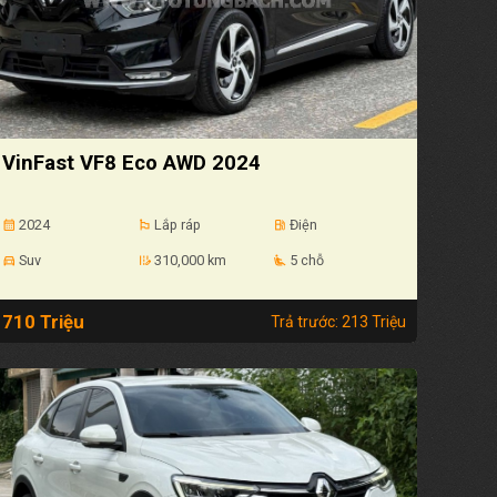
VinFast VF8 Eco AWD 2024
2024
Lắp ráp
Điện
calendar_month
emoji_flags
local_gas_station
Suv
310,000 km
5 chỗ
directions_car
edit_road
airline_seat_recline_extra
710 Triệu
Trả trước: 213 Triệu