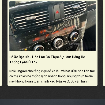
Đỗ Xe Bật Điều Hòa Lâu Có Thực Sự Làm Hỏng Hệ
Thống Lạnh Ô Tô?
Nhiều người cho rằng việc đỗ xe lâu và bật điều hòa liên tục
có thể khiến hệ thống lạnh nhanh hỏng, nhưng thực tế điều
này không hoàn toàn chính xác. Nếu xe được vận hành
đúng cách và bảo dưỡng định kỳ, điều hòa vẫn có thể hoạt
động ổn định, tuy nhiên thói quen sử dụng không hợp lý
vẫn có thể gây ảnh hưởng đến một số bộ phận liên quan.