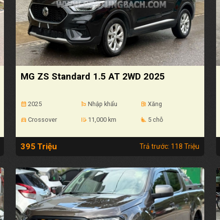
MG ZS Standard 1.5 AT 2WD 2025
2025
Nhập khẩu
Xăng
calendar_month
emoji_flags
local_gas_station
Crossover
11,000 km
5 chỗ
directions_car
edit_road
airline_seat_recline_extra
395 Triệu
Trả trước: 118 Triệu