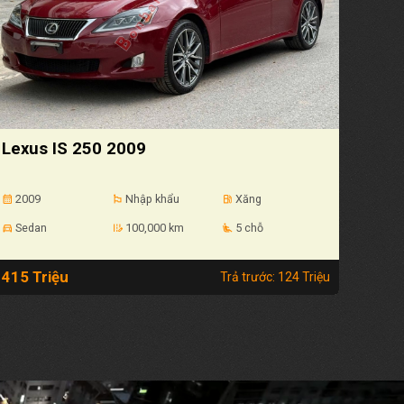
Lexus IS 250 2009
2009
Nhập khẩu
Xăng
calendar_month
emoji_flags
local_gas_station
Sedan
100,000 km
5 chỗ
directions_car
edit_road
airline_seat_recline_extra
415 Triệu
Trả trước: 124 Triệu