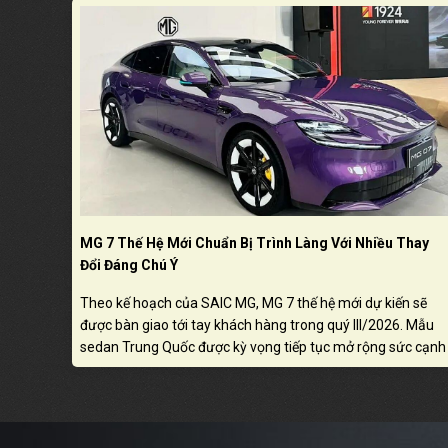
MG 7 Thế Hệ Mới Chuẩn Bị Trình Làng Với Nhiều Thay
Đổi Đáng Chú Ý
Theo kế hoạch của SAIC MG, MG 7 thế hệ mới dự kiến sẽ
được bàn giao tới tay khách hàng trong quý III/2026. Mẫu
sedan Trung Quốc được kỳ vọng tiếp tục mở rộng sức cạnh
tranh nhờ thiết kế hiện đại, trang bị nâng cấp và định hướng
tiếp cận nhóm khách hàng trẻ.