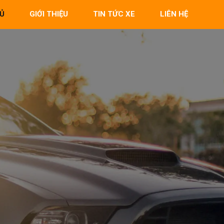
Ủ
GIỚI THIỆU
TIN TỨC XE
LIÊN HỆ