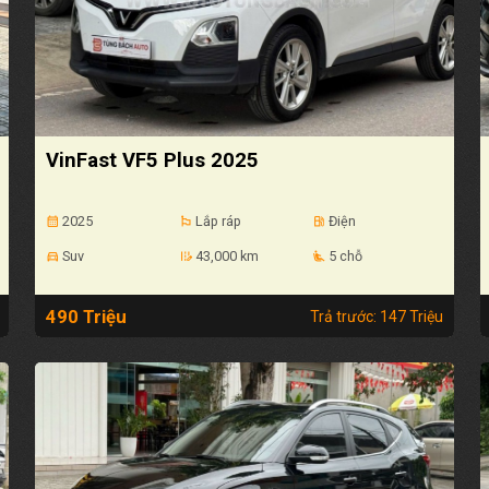
VinFast VF5 Plus 2025
2025
Lắp ráp
Điện
calendar_month
emoji_flags
local_gas_station
Suv
43,000 km
5 chỗ
directions_car
edit_road
airline_seat_recline_extra
490 Triệu
Trả trước: 147 Triệu