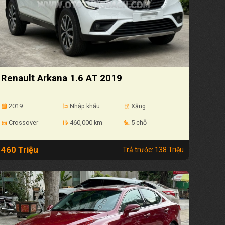
Renault Arkana 1.6 AT 2019
2019
Nhập khẩu
Xăng
calendar_month
emoji_flags
local_gas_station
Crossover
460,000 km
5 chỗ
directions_car
edit_road
airline_seat_recline_extra
460 Triệu
Trả trước: 138 Triệu