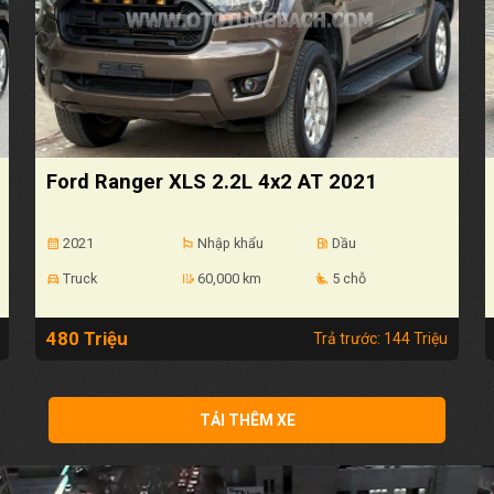
Ford Ranger XLS 2.2L 4x2 AT 2021
2021
Nhập khẩu
Dầu
calendar_month
emoji_flags
local_gas_station
Truck
60,000 km
5 chỗ
directions_car
edit_road
airline_seat_recline_extra
480 Triệu
Trả trước: 144 Triệu
TẢI THÊM XE