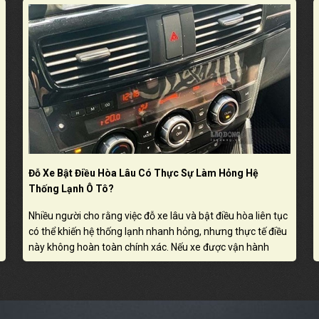
Đỗ Xe Bật Điều Hòa Lâu Có Thực Sự Làm Hỏng Hệ
Thống Lạnh Ô Tô?
Nhiều người cho rằng việc đỗ xe lâu và bật điều hòa liên tục
có thể khiến hệ thống lạnh nhanh hỏng, nhưng thực tế điều
này không hoàn toàn chính xác. Nếu xe được vận hành
đúng cách và bảo dưỡng định kỳ, điều hòa vẫn có thể hoạt
động ổn định, tuy nhiên thói quen sử dụng không hợp lý
vẫn có thể gây ảnh hưởng đến một số bộ phận liên quan.