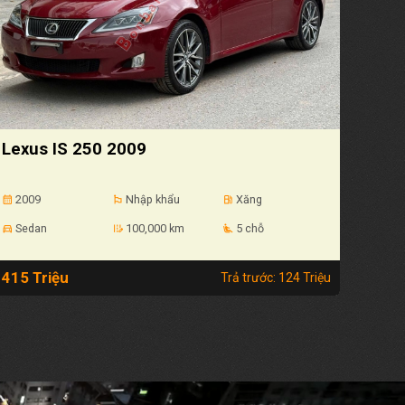
Lexus IS 250 2009
2009
Nhập khẩu
Xăng
calendar_month
emoji_flags
local_gas_station
Sedan
100,000 km
5 chỗ
directions_car
edit_road
airline_seat_recline_extra
415 Triệu
Trả trước: 124 Triệu