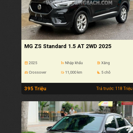
MG ZS Standard 1.5 AT 2WD 2025
2025
Nhập khẩu
Xăng
calendar_month
emoji_flags
local_gas_station
Crossover
11,000 km
5 chỗ
directions_car
edit_road
airline_seat_recline_extra
395 Triệu
Trả trước: 118 Triệu