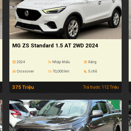
MG ZS Standard 1.5 AT 2WD 2024
2024
Nhập khẩu
Xăng
calendar_month
emoji_flags
local_gas_station
Crossover
70,000 km
5 chỗ
directions_car
edit_road
airline_seat_recline_extra
375 Triệu
Trả trước: 112 Triệu