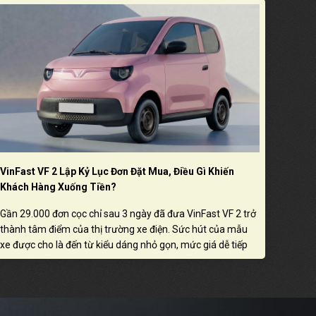
VinFast VF 2 Lập Kỷ Lục Đơn Đặt Mua, Điều Gì Khiến
Khách Hàng Xuống Tiền?
Gần 29.000 đơn cọc chỉ sau 3 ngày đã đưa VinFast VF 2 trở
thành tâm điểm của thị trường xe điện. Sức hút của mẫu
xe được cho là đến từ kiểu dáng nhỏ gọn, mức giá dễ tiếp
cận và khả năng đáp ứng nhu cầu di chuyển linh hoạt trong
đô thị.