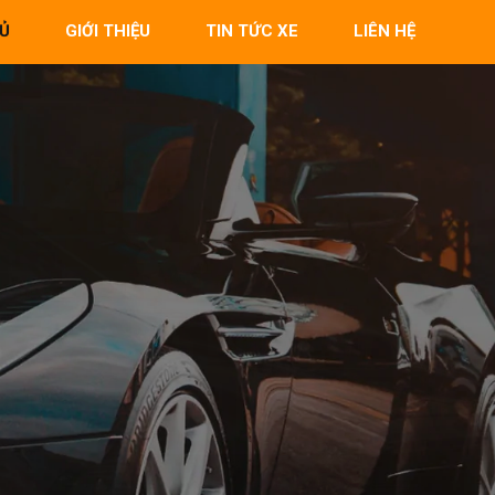
Ủ
GIỚI THIỆU
TIN TỨC XE
LIÊN HỆ