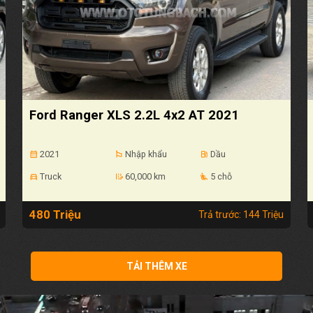
Ford Ranger XLS 2.2L 4x2 AT 2021
2021
Nhập khẩu
Dầu
calendar_month
emoji_flags
local_gas_station
Truck
60,000 km
5 chỗ
directions_car
edit_road
airline_seat_recline_extra
480 Triệu
Trả trước: 144 Triệu
TẢI THÊM XE