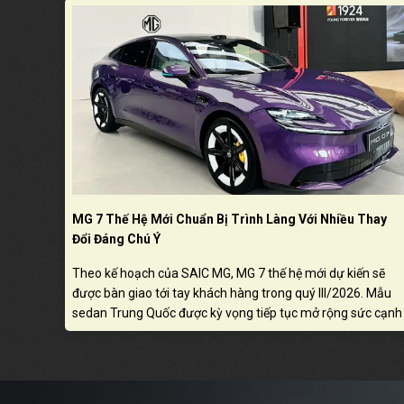
MG 7 Thế Hệ Mới Chuẩn Bị Trình Làng Với Nhiều Thay
Đổi Đáng Chú Ý
Theo kế hoạch của SAIC MG, MG 7 thế hệ mới dự kiến sẽ
được bàn giao tới tay khách hàng trong quý III/2026. Mẫu
sedan Trung Quốc được kỳ vọng tiếp tục mở rộng sức cạnh
tranh nhờ thiết kế hiện đại, trang bị nâng cấp và định hướng
tiếp cận nhóm khách hàng trẻ.