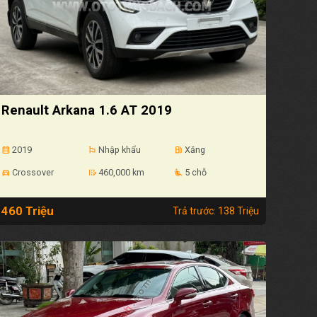
Renault Arkana 1.6 AT 2019
2019
Nhập khẩu
Xăng
calendar_month
emoji_flags
local_gas_station
Crossover
460,000 km
5 chỗ
directions_car
edit_road
airline_seat_recline_extra
460 Triệu
Trả trước: 138 Triệu