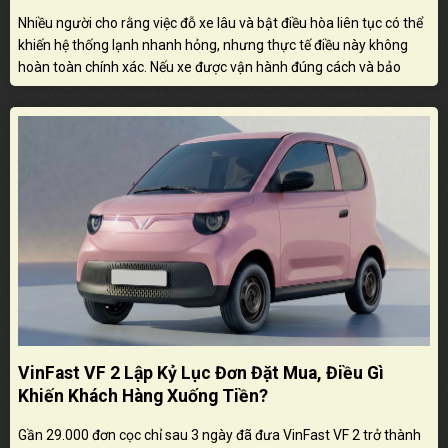
Nhiều người cho rằng việc đỗ xe lâu và bật điều hòa liên tục có thể
khiến hệ thống lạnh nhanh hỏng, nhưng thực tế điều này không
hoàn toàn chính xác. Nếu xe được vận hành đúng cách và bảo
dưỡng định kỳ, điều hòa vẫn có thể hoạt động ổn định, tuy nhiên
thói quen sử dụng không hợp lý vẫn có thể gây ảnh hưởng đến
một số bộ phận liên quan.
VinFast VF 2 Lập Kỷ Lục Đơn Đặt Mua, Điều Gì
Khiến Khách Hàng Xuống Tiền?
Gần 29.000 đơn cọc chỉ sau 3 ngày đã đưa VinFast VF 2 trở thành