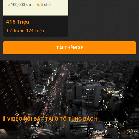
100,000 km
5 chỗ
edit_road
airline_seat_recline_extra
415 Triệu
Trả trước: 124 Triệu
TẢI THÊM XE
VIDEO NỔI BẬT TẠI Ô TÔ TÙNG BÁCH