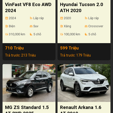
VinFast VF8 Eco AWD
Hyundai Tucson 2.0
2024
ATH 2020
2024
Lắp ráp
2020
Lắp ráp
calendar_month
emoji_flags
calendar_month
emoji_flags
Điện
Suv
Xăng
Crossover
local_gas_station
directions_car
local_gas_station
directions_car
310,000 km
5 chỗ
100,000 km
5 chỗ
edit_road
airline_seat_recline_extra
edit_road
airline_seat_recline_extra
710 Triệu
599 Triệu
Trả trước: 213 Triệu
Trả trước: 179 Triệu
MG ZS Standard 1.5
Renault Arkana 1.6