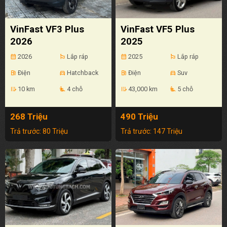
VinFast VF3 Plus
VinFast VF5 Plus
2026
2025
2026
Lắp ráp
2025
Lắp ráp
calendar_month
emoji_flags
calendar_month
emoji_flags
Điện
Hatchback
Điện
Suv
local_gas_station
directions_car
local_gas_station
directions_car
10 km
4 chỗ
43,000 km
5 chỗ
edit_road
airline_seat_recline_extra
edit_road
airline_seat_recline_extra
268 Triệu
490 Triệu
Trả trước: 80 Triệu
Trả trước: 147 Triệu