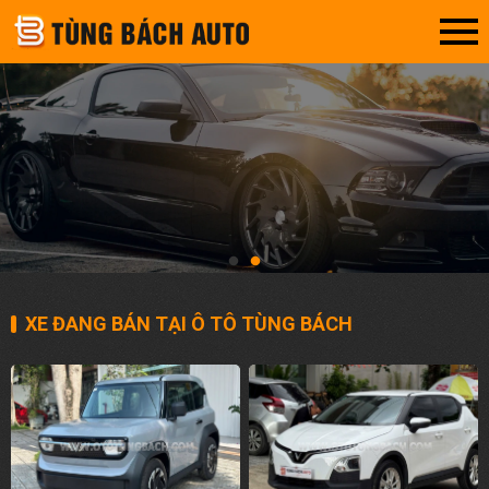
XE ĐANG BÁN TẠI Ô TÔ TÙNG BÁCH