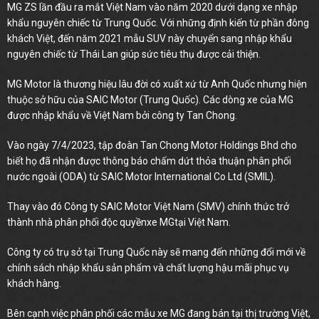
MG ZS lần đầu ra mắt Việt Nam vào năm 2020 dưới dạng xe nhập
khẩu nguyên chiếc từ Trung Quốc. Với những định kiến từ phần đông
khách Việt, đến năm 2021 mẫu SUV này chuyển sang nhập khẩu
nguyên chiếc từ Thái Lan giúp sức tiêu thụ được cải thiện.
MG Motor là thương hiệu lâu đời có xuất xứ từ Anh Quốc nhưng hiện
thuộc sở hữu của SAIC Motor (Trung Quốc). Các dòng xe của MG
được nhập khẩu về Việt Nam bởi công ty Tan Chong.
Vào ngày 7/4/2023, tập đoàn Tan Chong Motor Holdings Bhd cho
biết họ đã nhận được thông báo chấm dứt thỏa thuận phân phối
nước ngoài (ODA) từ SAIC Motor International Co Ltd (SMIL).
Thay vào đó Công ty SAIC Motor Việt Nam (SMV) chính thức trở
thành nhà phân phối độc quyềnxe MGtại Việt Nam.
Công ty có trụ sở tại Trung Quốc này sẽ mang đến những đổi mới về
chính sách nhập khẩu sản phẩm và chất lượng hậu mãi phục vụ
khách hàng.
Bên cạnh việc phân phối các mẫu xe MG đang bán tại thị trường Việt,