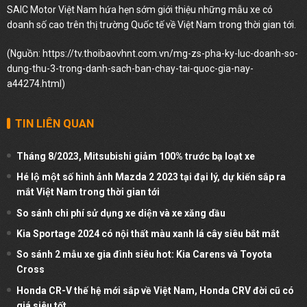
SAIC Motor Việt Nam hứa hẹn sớm giới thiệu những mẫu xe có
doanh số cao trên thị trường Quốc tế về Việt Nam trong thời gian tới.
(Nguồn:
https://tv.thoibaovhnt.com.vn/mg-zs-pha-ky-luc-doanh-so-
dung-thu-3-trong-danh-sach-ban-chay-tai-quoc-gia-nay-
a44274.html
)
TIN LIÊN QUAN
Tháng 8/2023, Mitsubishi giảm 100% trước bạ loạt xe
Hé lộ một số hình ảnh Mazda 2 2023 tại đại lý, dự kiến sắp ra
mắt Việt Nam trong thời gian tới
So sánh chi phí sử dụng xe diện và xe xăng dầu
Kia Sportage 2024 có nội thất màu xanh lá cây siêu bắt mắt
So sánh 2 mẫu xe gia đình siêu hot: Kia Carens và Toyota
Cross
Honda CR-V thế hệ mới sắp về Việt Nam, Honda CRV đời cũ có
giá siêu tốt