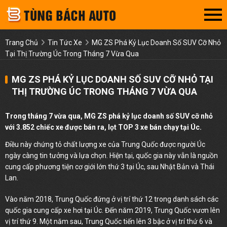
Trang Chủ
Tin Tức Xe
MG ZS Phá Kỷ Lục Doanh Số SUV Cỡ Nhỏ
Tại Thị Trường Úc Trong Tháng 7 Vừa Qua
MG ZS PHÁ KỶ LỤC DOANH SỐ SUV CỠ NHỎ TẠI
THỊ TRƯỜNG ÚC TRONG THÁNG 7 VỪA QUA
Trong tháng 7 vừa qua, MG ZS phá kỷ lục doanh số SUV cỡ nhỏ
với 3.852 chiếc xe được bán ra, lọt TOP 3 xe bán chạy tại Úc.
Điều này chứng tỏ chất lượng xe của Trung Quốc được người Úc
ngày càng tin tưởng và lựa chọn. Hiện tại, quốc gia này vẫn là nguồn
cung cấp phương tiện cơ giới lớn thứ 3 tại Úc, sau Nhật Bản và Thái
Lan.
Vào năm 2018, Trung Quốc đứng ở vị trí thứ 12 trong danh sách các
quốc gia cung cấp xe hơi tại Úc. Đến năm 2019, Trung Quốc vươn lên
vị trí thứ 9. Một năm sau, Trung Quốc tiến lên 3 bậc ở vị trí thứ 6 và