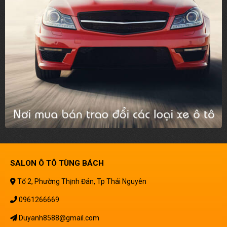
SALON Ô TÔ TÙNG BÁCH
Tổ 2, Phường Thịnh Đán, Tp Thái Nguyên
0961266669
Duyanh8588@gmail.com