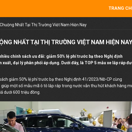
TRANG CH
huộng Nhất Tại Thị Trường Việt Nam Hiện Nay
̣NG NHẤT TẠI THỊ TRƯỜNG VIỆT NAM HIỆN NA
t nhiều chính sách ưu đãi: giảm 50% lệ phí trước bạ theo Nghị định
t, đại lý phân phối áp dụng. Dưới đây, là TOP 5 mẫu xe lắp ráp đư
h sách giảm 50% lệ phí trước bạ theo Nghị định 41/2023/NĐ-CP cùng
i… giúp một số mẫu mã ô tô lắp ráp trong nước vẫn thu hút khách hàng 
á dưới 600 triệu đồng.