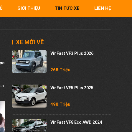
Ủ
GIỚI THIỆU
TIN TỨC XE
LIÊN HỆ
Y
XE MỚI VỀ
VinFast VF3 Plus 2026
ợc
268 Triệu
mua
VinFast VF5 Plus 2025
490 Triệu
VinFast VF8 Eco AWD 2024