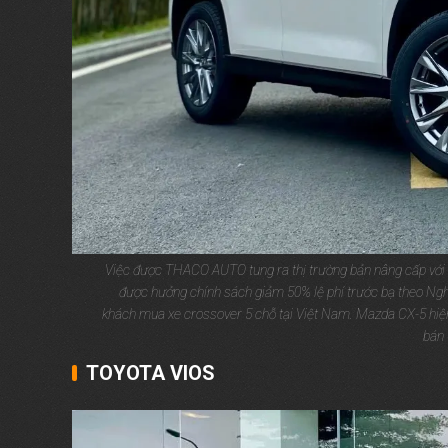
Việc được THACO AUTO tung ra thị trường bản nâng cấp với một
được hưởng chính sách giảm 50% lệ phí trước bạ theo Ng
khách mua xe crossover 5 chỗ tại Việt Nam. Mazda CX-5 hi
bán 
TOYOTA VIOS