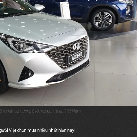
iếm phần lớn lượng ô tô mới bán ra tại Việt Nam
 người Việt chọn mua nhiều nhất hiện nay: