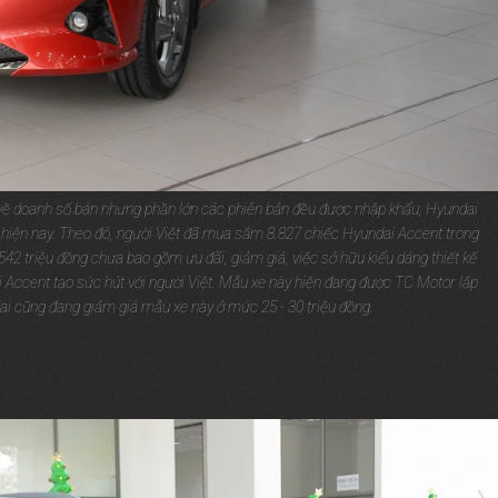
 về doanh số bán nhưng phần lớn các phiên bản đều được nhập khẩu, Hyundai
t hiện nay. Theo đó, người Việt đã mua sắm 8.827 chiếc Hyundai Accent trong
42 triệu đồng chưa bao gồm ưu đãi, giảm giá, việc sở hữu kiểu dáng thiết kế
ai Accent tạo sức hút với người Việt. Mẫu xe này hiện đang được TC Motor lắp
dai cũng đang giảm giá mẫu xe này ở mức 25 - 30 triệu đồng.