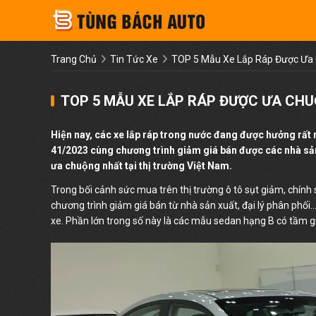
Trang Chủ
Tin Tức Xe
TOP 5 Mẫu Xe Lắp Ráp Được Ưa C
TOP 5 MẪU XE LẮP RÁP ĐƯỢC ƯA CHUÔ
Hiện nay, các xe lắp ráp trong nước đang được hưởng rấ
41/2023 cùng chương trình giảm giá bán được các nhà sản xuấ
ưa chuộng nhất tại thị trường Việt Nam.
Trong bối cảnh sức mua trên thị trường ô tô sụt giảm, chín
chương trình giảm giá bán từ nhà sản xuất, đại lý phân phố
xe. Phần lớn trong số này là các mẫu sedan hạng B có tầm gi