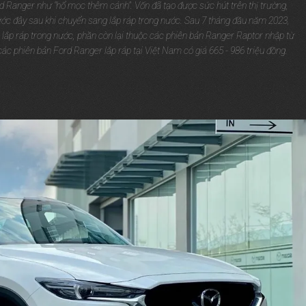
d Ranger như "hổ mọc thêm cánh". Vốn đã tạo được sức hút trên thị trường,
ớc đây sau khi chuyển sang lắp ráp trong nước. Sau 7 tháng đầu năm 2023,
 lắp ráp trong nước, phần còn lại thuộc các phiên bản Ranger Raptor nhập từ
 các phiên bản Ford Ranger lắp ráp tại Việt Nam có giá 665 - 986 triệu đồng.