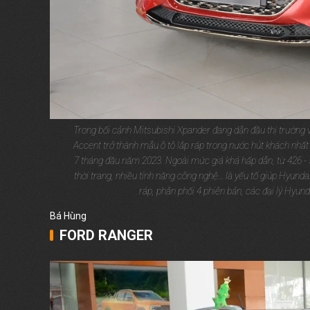
Trong bối cảnh Mitsubishi Xpander đang dẫn đầu thị trường
Accent trở thành mẫu ô tô lắp ráp trong nước hút khách nhấ
7 tháng đầu năm 2023. Ngoài mức giá khá hấp dẫn, từ 426 - 5
thời trang, nhiều tính năng công nghệ… là yếu tố giúp Hyund
ráp, phân phối 4 phiên bản, các đại lý Hyun
Bá Hùng
FORD RANGER