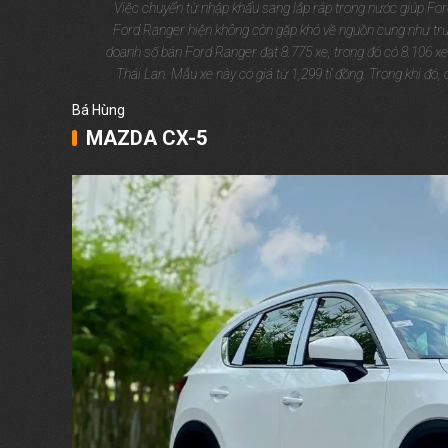
Việc chuyển từ nhập khẩu sang lắp ráp trong nước giúp For
Ford Ranger hiện không còn gặp khó về nguồn cung như trư
doanh số bán Ford Ranger đạt 8.775 xe, trong đó có 8.106 xe
Thái Lan. Mẫu xe này có giá từ 1,299 tỉ đồng. Trong khi đó,
Bá Hùng
MAZDA CX-5