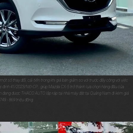
 số thay đổi, cải tiến trong khi giá bán giảm so với trước đây cộng với việc
hị định 41/2023/NĐ-CP… giúp Mazda CX-5 trở thành lựa chọn hàng đầu của
ện đang được THACO AUTO lắp ráp tại nhà máy đặt tại Quảng Nam đi kèm giá
749 - 869 triệu đồng.