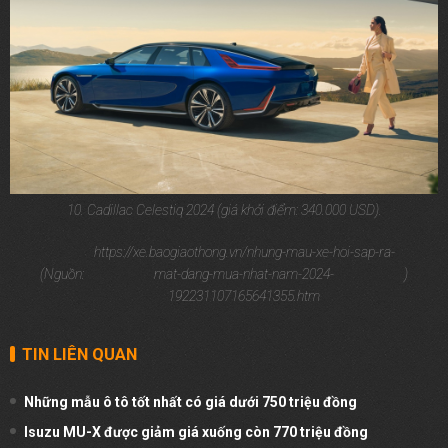
10. Cadillac Celestiq 2024 (giá khởi điểm: 340.000 USD).
https://xe.baogiaothong.vn/nhung-mau-xe-hoi-sap-ra-
(Nguồn:
mat-dang-mua-nhat-nam-2024-
)
192231107165641355.htm
TIN LIÊN QUAN
Những mẫu ô tô tốt nhất có giá dưới 750 triệu đồng
Isuzu MU-X được giảm giá xuống còn 770 triệu đồng