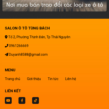
SALON Ô TÔ TÙNG BÁCH
Tổ 2, Phường Thịnh Đán, Tp Thái Nguyên
0961266669
Duyanh8588@gmail.com
MENU
Trang chủ
Giới thiệu
Tin tức
Liên hệ
LIÊN KẾT