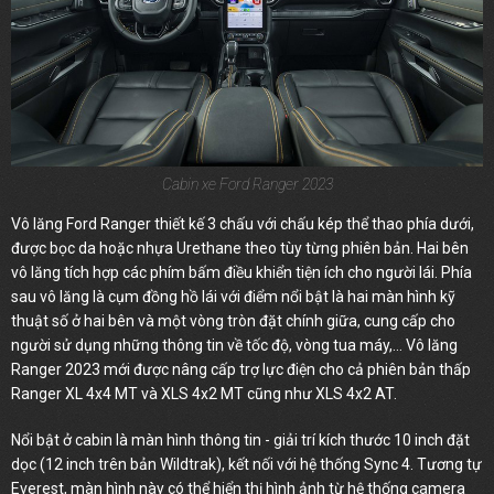
Cabin xe Ford Ranger 2023
Vô lăng Ford Ranger thiết kế 3 chấu với chấu kép thể thao phía dưới,
được bọc da hoặc nhựa Urethane theo tùy từng phiên bản. Hai bên
vô lăng tích hợp các phím bấm điều khiển tiện ích cho người lái. Phía
sau vô lăng là cụm đồng hồ lái với điểm nổi bật là hai màn hình kỹ
thuật số ở hai bên và một vòng tròn đặt chính giữa, cung cấp cho
người sử dụng những thông tin về tốc độ, vòng tua máy,... Vô lăng
Ranger 2023 mới được nâng cấp trợ lực điện cho cả phiên bản thấp
Ranger XL 4x4 MT và XLS 4x2 MT cũng như XLS 4x2 AT.
Nổi bật ở cabin là màn hình thông tin - giải trí kích thước 10 inch đặt
dọc (12 inch trên bản Wildtrak), kết nối với hệ thống Sync 4. Tương tự
Everest, màn hình này có thể hiển thị hình ảnh từ hệ thống camera