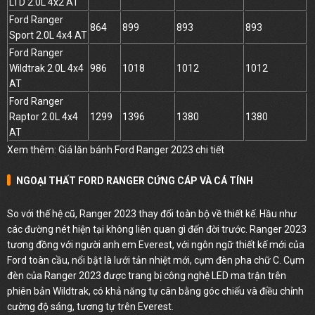
LTD 2.0L 4x2 AT
Ford Ranger
864
899
893
893
Sport 2.0L 4x4 AT
Ford Ranger
Wildtrak 2.0L 4x4
986
1018
1012
1012
AT
Ford Ranger
Raptor 2.0L 4x4
1299
1396
1380
1380
AT
Xem thêm:
Giá lăn bánh Ford Ranger 2023 chi tiết
NGOẠI THẤT FORD RANGER CỨNG CÁP VÀ CÁ TÍNH
So với thế hệ cũ, Ranger 2023 thay đổi toàn bộ về thiết kế. Hầu như
các đường nét hiện tại không liên quan gì đến đời trước. Ranger 2023
tương đồng với người anh em Everest, với ngôn ngữ thiết kế mới của
Ford toàn cầu, nổi bật là lưới tản nhiệt mới, cụm đèn pha chữ C. Cụm
đèn của Ranger 2023 được trang bị công nghệ LED ma trận trên
phiên bản Wildtrak, có khả năng tự cân bằng góc chiếu và điều chỉnh
cường độ sáng, tương tự trên Everest.