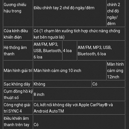
Gương chiếu
chỉnh 2
Điều chỉnh tay 2 chế độ ngày/đêm
hậu trong
chế độ
ngày/
đêm
Cửa kính điều
Có (1 chạm lên xuống tích hợp chức năng chống
khiển điện
kẹt bên người lái)
AM/FM, MP3,
Hệ thống âm
AM/FM, MP3, USB,
USB, Bluetooth,
4 loa
thanh
Bluetooth, 6 loa
6 loa
Màn hình
Màn hình giải trí
Màn hình cảm ứng 10 inch
cảm ứng
12inch
Sạc không dây
Không
Có
Cụm đồng hồ kỹ
8 inch
thuật số
Công nghệ giải
Có, kết nối không dây với Apple CarPlay® và
trí SYNC 4
Android AutoTM
Điều khiển âm
thanh trên tay
Có