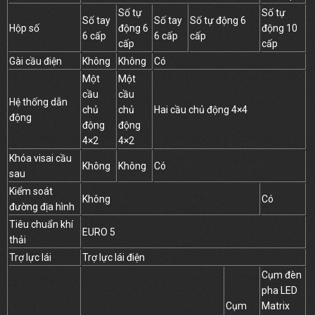
Số tự
Số tự
Số tay
Số tay
Số tự động 6
Hộp số
động 6
động 10
6 cấp
6 cấp
cấp
cấp
cấp
Gài cầu điện
Không
Không
Có
Một
Một
cầu
cầu
Hệ thống dẫn
chủ
chủ
Hai cầu chủ động 4×4
động
động
động
4×2
4×2
Khóa visai cầu
Không
Không
Có
sau
Kiểm soát
Không
Có
đường địa hình
Tiêu chuẩn khí
EURO 5
thải
Trợ lực lái
Trợ lực lái điện
Cụm đèn
pha LED
Cụm
Matrix