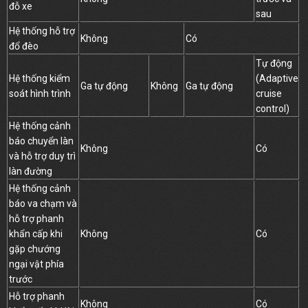
đỗ xe
sau
Hệ thống hỗ trợ
Không
Có
đổ đèo
Tự động
Hệ thống kiểm
(Adaptive
Ga tự động
Không
Ga tự động
soát hình trình
cruise
control)
Hệ thống cảnh
báo chuyển làn
Không
Có
và hỗ trợ duy trì
làn đường
Hệ thống cảnh
báo va chạm và
hỗ trợ phanh
khẩn cấp khi
Không
Có
gặp chướng
ngại vật phía
trước
Hỗ trợ phanh
Không
Có