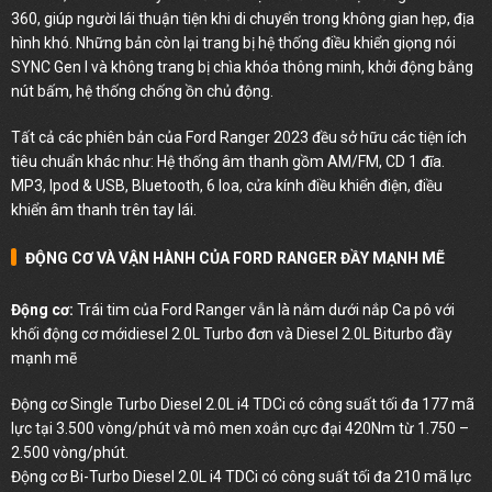
360, giúp người lái thuận tiện khi di chuyển trong không gian hẹp, địa
hình khó. Những bản còn lại trang bị hệ thống điều khiển giọng nói
SYNC Gen I và không trang bị chìa khóa thông minh, khởi động bằng
nút bấm, hệ thống chống ồn chủ động.
Tất cả các phiên bản của Ford Ranger 2023 đều sở hữu các tiện ích
tiêu chuẩn khác như: Hệ thống âm thanh gồm AM/FM, CD 1 đĩa.
MP3, Ipod & USB, Bluetooth, 6 loa, cửa kính điều khiển điện, điều
khiển âm thanh trên tay lái.
ĐỘNG CƠ VÀ VẬN HÀNH CỦA FORD RANGER ĐẦY MẠNH MẼ
Động cơ:
Trái tim của Ford Ranger vẫn là nằm dưới nắp Ca pô với
khối động cơ mớidiesel 2.0L Turbo đơn và Diesel 2.0L Biturbo đầy
mạnh mẽ
Động cơ Single Turbo Diesel 2.0L i4 TDCi có công suất tối đa 177 mã
lực tại 3.500 vòng/phút và mô men xoắn cực đại 420Nm từ 1.750 –
2.500 vòng/phút.
Động cơ Bi-Turbo Diesel 2.0L i4 TDCi có công suất tối đa 210 mã lực