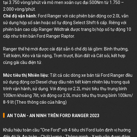
tại 3.750 vòng/phút và mô men xoắn cực đại 500Nm từ 1.750 –
2.000 vòng/phút.
Chế độ vận hành:
Ford Ranger với các phiên bản động cơ 2.0L vẫn
sử dụng hộp số sàn hoặc số tự động Select Shift 6 cấp. Riêng với
phiên bản cao cấp Ranger Wildtrak được trang bị hộp số tự động 10
cấp như trên bản Ford Ranger Raptor.
Ranger thế hệ mới được cài đặt sẵn 6 chế độ lái gồm: Bình thường,
Tiết kiệm, Kéo và tải nặng, Trơn trượt, Bùn đất và Cát sỏi, kết hợp
cùng gài cầu điện tử.
Mức tiêu thị Nhiên liệu:
Tất cả các dòng xe bán tải Ford Ranger đều
sử dụng động cơ Diesel chạy dầu nên tiết kiệm nhiên liệu trong quá
trình vận hành, sử dụng. Với động cơ 2.2L mức tiêu thụ trung bình
100km khoảng 7lít, với động cơ 2.0L mức tiêu thụ trung bình 100km/
8-9 lít (Theo thông cáo của hãng)
AN TOÀN - AN NINH TRÊN FORD RANGER 2023
Khẩu hiệu toàn cầu “One Ford” với 4 tiêu chí Ford luôn định vị hướng
đến đó là: An toàn - Chất lượng - Thông minh - Xanh vẫn được đảm