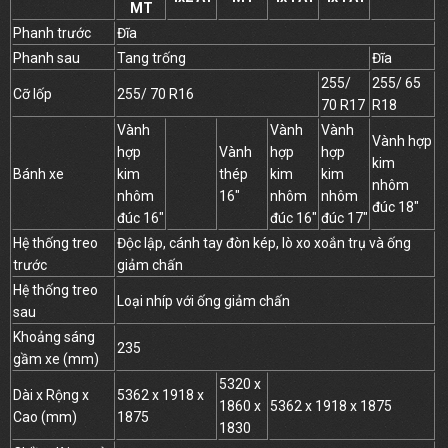
MT
Phanh trước
Đĩa
Phanh sau
Tang trống
Đĩa
255/
255/ 65
Cỡ lốp
255/ 70 R16
70 R17
R18
Vành
Vành
Vành
Vành hợp
hợp
Vành
hợp
hợp
kim
Bánh xe
kim
thép
kim
kim
nhôm
nhôm
16″
nhôm
nhôm
đúc 18″
đúc 16″
đúc 16″
đúc 17″
Hệ thống treo
Độc lập, cánh tay đòn kép, lò xo xoắn trụ và ống
trước
giảm chấn
Hệ thống treo
Loại nhíp với ống giảm chấn
sau
Khoảng sáng
235
gầm xe (mm)
5320 x
Dài x Rộng x
5362 x 1918 x
1860 x
5362 x 1918 x 1875
Cao (mm)
1875
1830