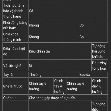
Tích hợp tấm
bảo vệ thành
Có
thùng hàng
Khởi động bằng
Không
Có
nút bấm
Chìa khóa
Không
Có
thông minh
Tự động
Điều hòa nhiệt
Điều chỉnh tay
hai vùng
độ
khí hậu
Da + Vinyl
Vật liệu ghế
Nỉ
tổng hợp
Tay lái
Thường
Bọc da
Chỉnh
Chỉnh
Chỉnh tay 6
Chỉnh tay 6
Ghế lái trước
tay 4
điện 6
hướng
hướng
hướng
hướng
Ghế sau
Ghế băng gập được có tựa đầu
Tự động
điều