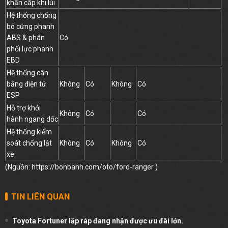
khẩn cấp khi lùi
Hệ thống chống
bó cứng phanh
ABS & phân
Có
phối lực phanh
EBD
Hệ thống cân
bằng điện tử
Không
Có
Không
Có
ESP
Hỗ trợ khởi
Không
Có
Có
hành ngang dốc
Hệ thống kiểm
soát chống lật
Không
Có
Không
Có
xe
(Nguồn:
https://bonbanh.com/oto/ford-ranger
)
TIN LIÊN QUAN
Toyota Fortuner lắp ráp đang nhận được ưu đãi lớn.