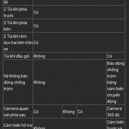
lái
2 Túi khí phía
Có
trước
2 Túi khí phía
Có
bên
2 Túi khí rèm
dọc hai bên trần
Có
xe
Túi khí đầu gối
Không
Có
Báo động
chống
Hệ thống báo
trộm
động chống
Không
bằng
trộm
cảm biến
chuyển
động
Camera quan
Camera
Có
Không
Có
sát phía sau
360 độ
Cảm biến
Cảm biến hỗ trợ
Không
trước và