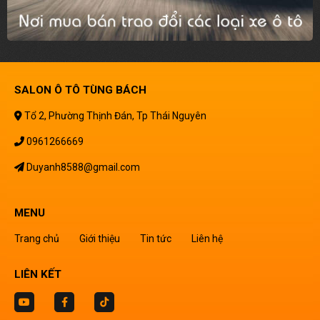
SALON Ô TÔ TÙNG BÁCH
Tổ 2, Phường Thịnh Đán, Tp Thái Nguyên
0961266669
Duyanh8588@gmail.com
MENU
Trang chủ
Giới thiệu
Tin tức
Liên hệ
LIÊN KẾT