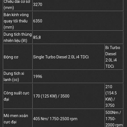
Chiều dài cơ sở
3270
(mm)
Bán kính vòng
quay tối thiểu
6350
(mm)
Dung tích thùng
85,8
nhiên liệu (lít)
Bi Turbo
Diesel
Động cơ
Single Turbo Diesel 2.0L i4 TDCi
2.0L i4
TDCi
Dung tích xi
1996
lanh (cc)
210
Công suất cực
(154.5
170 (125 KW) / 3500
đại
KW) /
3750
500Nm /
Mô men xoắn
405 Nm/ 1750-2500 rpm
1750-
cực đại
2000 rpm