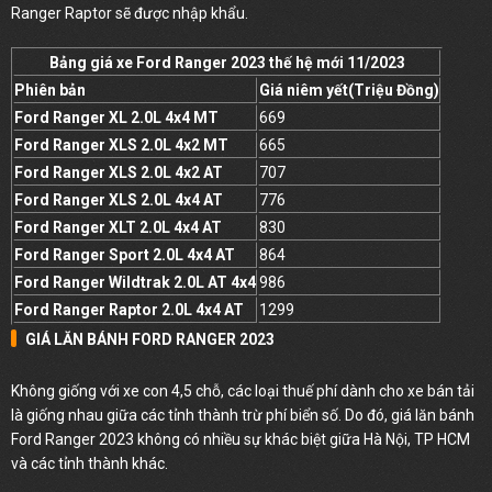
Ranger Raptor sẽ được nhập khẩu.
Bảng giá xe Ford Ranger 2023 thế hệ mới 11/2023
Phiên bản
Giá niêm yết
(Triệu Đồng)
Ford Ranger XL 2.0L 4x4 MT
669
Ford Ranger XLS 2.0L 4x2 MT
665
Ford Ranger XLS 2.0L 4x2 AT
707
Ford Ranger XLS 2.0L 4x4 AT
776
Ford Ranger XLT 2.0L 4x4 AT
830
Ford Ranger Sport 2.0L 4x4 AT
864
Ford Ranger Wildtrak 2.0L AT 4x4
986
Ford Ranger Raptor 2.0L 4x4 AT
1299
GIÁ LĂN BÁNH FORD RANGER 2023
Không giống với xe con 4,5 chỗ, các loại thuế phí dành cho xe bán tải
là giống nhau giữa các tỉnh thành trừ phí biển số. Do đó, giá lăn bánh
Ford Ranger 2023 không có nhiều sự khác biệt giữa Hà Nội, TP HCM
và các tỉnh thành khác.