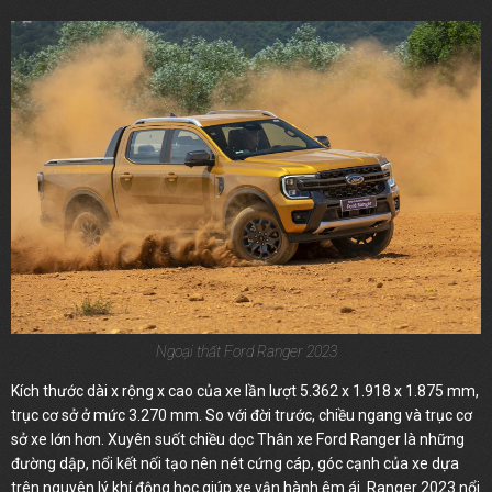
Ngoại thất Ford Ranger 2023
Kích thước dài x rộng x cao của xe lần lượt 5.362 x 1.918 x 1.875 mm,
trục cơ sở ở mức 3.270 mm. So với đời trước, chiều ngang và trục cơ
sở xe lớn hơn. Xuyên suốt chiều dọc Thân xe Ford Ranger là những
đường dập, nổi kết nối tạo nên nét cứng cáp, góc cạnh của xe dựa
trên nguyên lý khí động học giúp xe vận hành êm ái. Ranger 2023 nổi