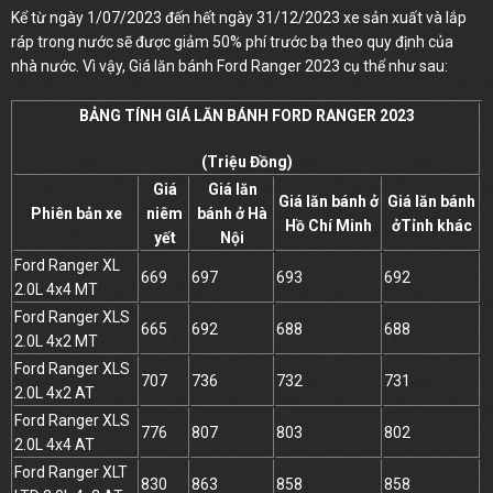
Kể từ ngày 1/07/2023 đến hết ngày 31/12/2023 xe sản xuất và lắp
ráp trong nước sẽ được giảm 50% phí trước bạ theo quy định của
nhà nước. Vì vậy, Giá lăn bánh Ford Ranger 2023 cụ thể như sau:
BẢNG TÍNH GIÁ LĂN BÁNH FORD RANGER 2023
(Triệu Đồng)
Giá
Giá lăn
Giá lăn bánh ở
Giá lăn bánh
Phiên bản xe
niêm
bánh ở Hà
Hồ Chí Minh
ởTỉnh khác
yết
Nội
Ford Ranger XL
669
697
693
692
2.0L 4x4 MT
Ford Ranger XLS
665
692
688
688
2.0L 4x2 MT
Ford Ranger XLS
707
736
732
731
2.0L 4x2 AT
Ford Ranger XLS
776
807
803
802
2.0L 4x4 AT
Ford Ranger XLT
830
863
858
858