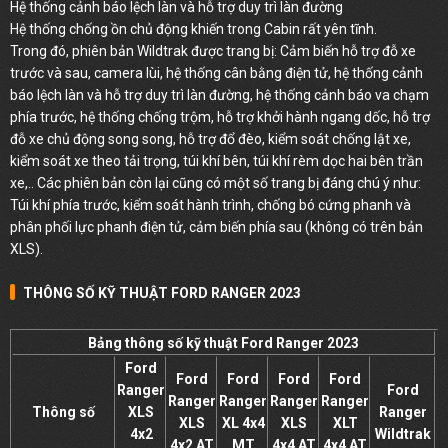
Hệ thống cảnh báo lệch làn và hỗ trợ duy trì làn đường
Hệ thống chống ồn chủ động khiến trong Cabin rất yên tĩnh.
Trong đó, phiên bản Wildtrak được trang bị: Cảm biến hỗ trợ đỗ xe
trước và sau, camera lùi, hệ thống cân bằng điện tử, hệ thống cảnh
báo lệch làn và hỗ trợ duy trì làn đường, hệ thống cảnh báo va chạm
phía trước, hệ thống chống trộm, hỗ trợ khởi hành ngang dốc, hỗ trợ
đỗ xe chủ động song song, hỗ trợ đổ đèo, kiểm soát chống lật xe,
kiểm soát xe theo tải trọng, túi khí bên, túi khí rèm dọc hai bên trần
xe,.. Các phiên bản còn lại cũng có một số trang bị đáng chú ý như:
Túi khí phía trước, kiểm soát hành trình, chống bó cứng phanh và
phân phối lực phanh điện tử, cảm biến phía sau (không có trên bản
XLS).
THÔNG SỐ KỸ THUẬT FORD RANGER 2023
Bảng thông số kỹ thuật Ford Ranger 2023
Ford
Ford
Ford
Ford
Ford
Ranger
Ford
Ranger
Ranger
Ranger
Ranger
Thông số
XLS
Ranger
XLS
XL 4x4
XLS
XLT
4x2
Wildtrak
4x2 AT
MT
4x4 AT
4x4 AT