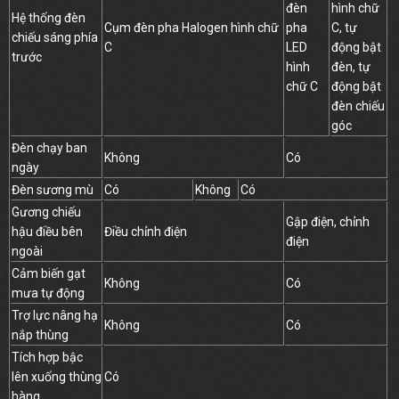
đèn
hình chữ
Hệ thống đèn
Cụm đèn pha Halogen hình chữ
pha
C, tự
chiếu sáng phía
C
LED
động bật
trước
hình
đèn, tự
chữ C
động bật
đèn chiếu
góc
Đèn chạy ban
Không
Có
ngày
Đèn sương mù
Có
Không
Có
Gương chiếu
Gập điện, chỉnh
hậu điều bên
Điều chỉnh điện
điện
ngoài
Cảm biến gạt
Không
Có
mưa tự động
Trợ lực nâng hạ
Không
Có
nắp thùng
Tích hợp bậc
lên xuống thùng
Có
hàng