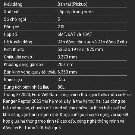
Kiểu dáng
Bán tải (Pickup)
Xuất xứ
Lắp ráp trong nước
Số chỗ ngồi
5
Động cơ
2.0L
Hộp số
6MT, 6AT và 10AT
Hệ truyền động
Dẫn động cầu sau và Dẫn động 2 cầu
Kích thước
5362 x 1918 x 1875 mm
Chiều dài cơ sở
3.270 mm
Khoảng sáng gầm xe
200 mm
Bán kính vòng quay tổi thiểu
6.350 mm
Nhiêu liệu
Dầu
Dung tích bình nhiêu liệu
80L
Tháng 3/2023, Ford Việt Nam cũng chính thức giới thiệu mẫu xe Ford
Ranger Raptor 2023 thế hệ mới. Đây là thế hệ thứ hai của dòng xe
hiệu năng cao, chuyên off-road và cho những ai thích hiệu suất và
khả năng vận hành mạnh mẽ. Được chế tạo chuyên dụng với sự kết
hợp giữa hệ thống treo tinh tế, cao cấp, công nghệ thông minh và
động cơ Bi-Turbo 2.0L hiệu quả.