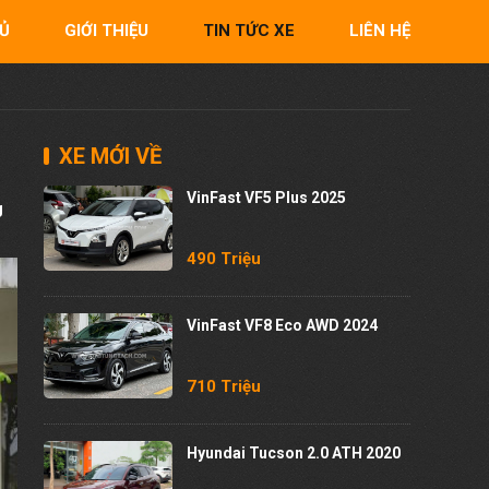
Ủ
GIỚI THIỆU
TIN TỨC XE
LIÊN HỆ
XE MỚI VỀ
VinFast VF5 Plus 2025
g
490 Triệu
VinFast VF8 Eco AWD 2024
710 Triệu
Hyundai Tucson 2.0 ATH 2020