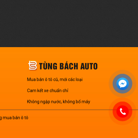
Mua bán ô tô cũ, mới các loại
Cam kết xe chuẩn chỉ
Không ngập nước, không bổ máy
g mua bán ô tô