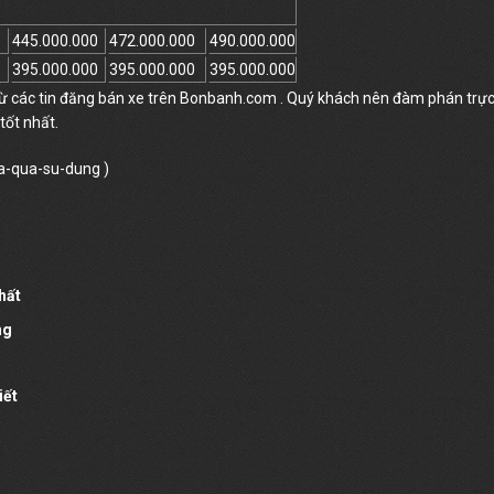
445.000.000
472.000.000
490.000.000
395.000.000
395.000.000
395.000.000
từ các tin đăng bán xe trên Bonbanh.com . Quý khách nên đàm phán trự
tốt nhất.
da-qua-su-dung
)
hất
ng
iết