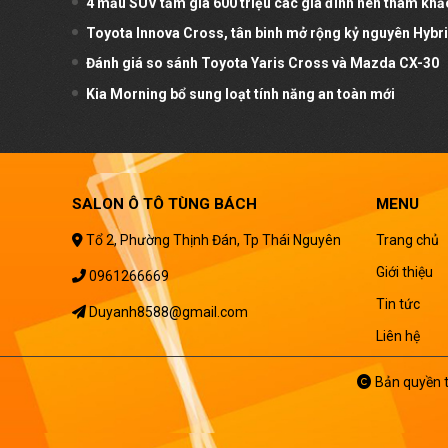
4 mẫu SUV tầm giá 600 triệu các gia đình nên tham khả
Toyota Innova Cross, tân binh mở rộng kỷ nguyên Hybr
Đánh giá so sánh Toyota Yaris Cross và Mazda CX-30
Kia Morning bổ sung loạt tính năng an toàn mới
SALON Ô TÔ TÙNG BÁCH
MENU
Tổ 2, Phường Thịnh Đán, Tp Thái Nguyên
Trang chủ
Giới thiệu
0961266669
Tin tức
Duyanh8588@gmail.com
Liên hệ
Bản quyền t