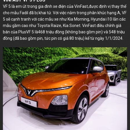
VF 5 là em út trong gia đình xe điện của VinFast,được định vị thay thế
cho mẫu Fadil đã bị khai tử. Với việc nằm trong phân khúc hạng A, VF
5 sẽ cạnh tranh với các mẫu xe như Kia Morning, Hyundai i10 lẫn các
mẫu gầm cao như Toyota Raize, Kia Sonet. VinFast điều chỉnh giá
bán của PlusVF 5 là468 triệu đồng (không bao gồm pin) và 548 triệu
đồng (đã bao gồm pin, tức pin có giá 80 triệu) kể từ ngày 1/1/2024.