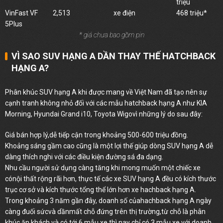
triệu
VinFast VF
2,513
xe điện
468 triệu*
5Plus
* giá chưa bao gồm pin
VÌ SAO SUV HẠNG A DẦN THAY THẾ HATCHBACK
HẠNG A?
Phân khúc SUV hạng A khi được mang về Việt Nam đã tạo nên sự
cạnh tranh không nhỏ đối với các mẫu hatchback hạng A như KIA
Morning, Hyundai Grand i10, Toyota Wigovì những lý do sau đây:
Giá bán hợp lý,dễ tiếp cận trong khoảng 500-600 triệu đồng.
Khoảng sáng gầm cao cũng là một lợi thế giúp dòng SUV hạng A dễ
dàng thích nghi với các điều kiện đường sá đa dạng.
Nhu cầu người sử dụng càng tăng khi mong muốn một chiếc xe
cónội thất rộng rãi hơn, thực tế các xe SUV hạng A đều có kích thước
trục cơ sở và kích thước tổng thể lớn hơn xe hachback hạng A.
Trong khoảng 3 năm gần đây, doanh số củahachback hạng A ngày
càng đuối sứcvà dầnmất chỗ đứng trên thị trường,từ chỗ là phân
khúc ăn khách và có tới 6 mẫu xe thì nay chỉ có 3 mẫu xe với doanh