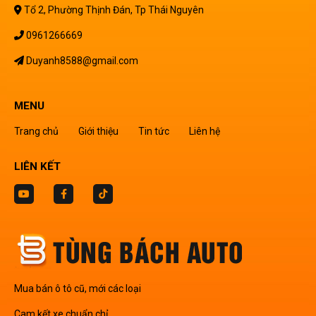
Tổ 2, Phường Thịnh Đán, Tp Thái Nguyên
0961266669
Duyanh8588@gmail.com
MENU
Trang chủ
Giới thiệu
Tin tức
Liên hệ
LIÊN KẾT
Mua bán ô tô cũ, mới các loại
Cam kết xe chuẩn chỉ