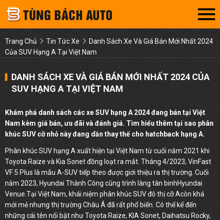
Trang Chủ
Tin Tức Xe
Danh Sách Xe Và Giá Bán Mới Nhất 2024
Của SUV Hạng A Tại Việt Nam
DANH SÁCH XE VÀ GIÁ BÁN MỚI NHẤT 2024 CỦA
SUV HẠNG A TẠI VIỆT NAM
Khám phá danh sách các xe SUV hạng A 2024 đang bán tại Việt
Nam kèm giá bán, ưu đãi và đánh giá. Tìm hiểu thêm tại sao phân
khúc SUV cỡ nhỏ này đang dần thay thế cho hatchback hạng A.
Phân khúc SUV hạng A xuất hiện tại Việt Nam từ cuối năm 2021 khi
Toyota Raize và Kia Sonet đồng loạt ra mắt. Tháng 4/2023, VinFast
VF 5 Plus là mẫu A-SUV tiếp theo được giới thiệu ra thị trường. Cuối
năm 2023, Hyundai Thành Công cũng trình làng tân binhHyundai
Venue.Tại Việt Nam, khái niệm phân khúc SUV đô thị cỡ Acòn khá
mới mẻ nhưng thị trường Châu Á đã rất phổ biến. Có thể kể đến
những cái tên nổi bật như Toyota Raize, KIA Sonet, Daihatsu Rocky,