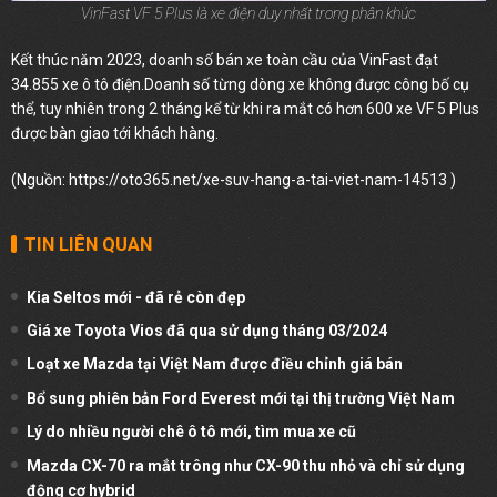
VinFast VF 5 Plus là xe điện duy nhất trong phân khúc
Kết thúc năm 2023, doanh số bán xe toàn cầu của VinFast đạt
34.855 xe ô tô điện.Doanh số từng dòng xe không được công bố cụ
thể, tuy nhiên trong 2 tháng kể từ khi ra mắt có hơn 600 xe VF 5 Plus
được bàn giao tới khách hàng.
(Nguồn:
https://oto365.net/xe-suv-hang-a-tai-viet-nam-14513
)
TIN LIÊN QUAN
Kia Seltos mới - đã rẻ còn đẹp
Giá xe Toyota Vios đã qua sử dụng tháng 03/2024
Loạt xe Mazda tại Việt Nam được điều chỉnh giá bán
Bổ sung phiên bản Ford Everest mới tại thị trường Việt Nam
Lý do nhiều người chê ô tô mới, tìm mua xe cũ
Mazda CX-70 ra mắt trông như CX-90 thu nhỏ và chỉ sử dụng
động cơ hybrid