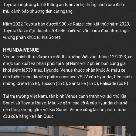
Toyotacũngtrang bị hệ thống an toànvới hệ thống cảnh báo điểm
mù, cảnh báo phương tiện cắt ngang.
Năm 2022,Toyota bán được6.900 xe Raize, còn kết thúc năm 2023,
Toyota Raize đạt doanh số 4.546 chiếc và vẫn chưa đoạt được ngôi
vương phân khúc từ Kia Sonet.
HYUNDAIVENUE
Venue chính thức được ra mắt thị trường Việt vào tháng 12/2023, xe
được sản xuất và phân phối tại Việt Nam với 2 phiên bản cùng giá
khởi điểm là539 triệu. Hyundai Venue thuộc phân khúc A, mẫu xe
còn thiếu trong dải sản phẩm crossover/SUV của Hyundai, bên cạnh
những Creta (cỡ B), Tucson (cỡ C), Santa Fe (cỡ D), Palisade (cỡ E).
Tại thị trường Việt Nam, tân binh Venue cạnh tranh với đối thủ Kia
Sonet và Toyota Raize. Mẫu xe gầm cao cỡ A của Hyundai chia sẻ
nền tảng khung gầm với Kia Sonet. Venue cũng là sản phẩm toàn
cầu của hãng xe Hàn Quốc.
Tân