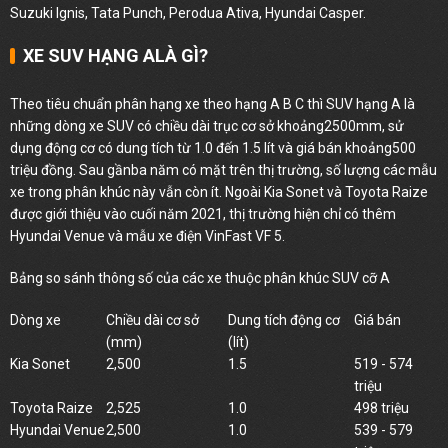
Suzuki Ignis, Tata Punch, Perodua Ativa, Hyundai Casper.
XE SUV HẠNG ALÀ GÌ?
Theo tiêu chuẩn phân hạng xe theo hạng A B C thì SUV hạng A là
những dòng xe SUV có chiều dài trục cơ sở khoảng2500mm, sử
dụng động cơ có dung tích từ 1.0 đến 1.5 lít và giá bán khoảng500
triệu đồng. Sau gầnba năm có mặt trên thị trường, số lượng các mẫu
xe trong phân khúc này vẫn còn ít. Ngoài Kia Sonet và Toyota Raize
được giới thiệu vào cuối năm 2021, thị trường hiện chỉ có thêm
Hyundai Venue và mẫu xe điện VinFast VF 5.
Bảng so sánh thông số của các xe thuộc phân khúc SUV cỡ A
Dòng xe
Chiều dài cơ sở
Dung tích động cơ
Giá bán
(mm)
(lít)
Kia Sonet
2,500
1.5
519 - 574
triệu
Toyota Raize
2,525
1.0
498 triệu
Hyundai Venue
2,500
1.0
539 - 579