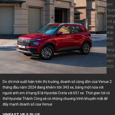
binh
Hyun
Venu
mới g
nhập
phân
khúc
SUV
hạng 
từ cuố
năm
2023
Do chỉ mới xuất hiện trên thị trường, doanh số cộng dồn của Venue 2
tháng đầu năm 2024 đang khiêm tốn 343 xe, bằng một nửa với
người anh em ở hạng B là Hyundai Creta với 651 xe. Thời gian tới có
thể Hyundai Thành Công sẽ có những chương trình khuyến mãi để
đẩy mạnh doanh số của Venue
VINFAST VF 5 PLUS