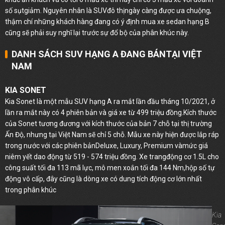
số sụtgiảm. Nguyên nhân là SUVđô thịngày càng được ưa chuộng,
thậm chí những khách hàng đang có ý định mua xe sedan hạng B
cũng sẽ phải suy nghĩ lại trước sự đổ bộ của phân khúc này.
DANH SÁCH SUV HẠNG A ĐANG BÁNTẠI VIỆT
NAM
KIA SONET
Kia Sonet là một mẫu SUV hạng A ra mắt lần đầu tháng 10/2021, ở
lần ra mắt này có 4 phiên bản và giá xe từ 499 triệu đồng.Kích thước
của Sonet tương đương với kích thước của bản 7 chỗ tại thị trường
Ấn Độ, nhưng tại Việt Nam sẽ chỉ 5 chỗ. Mẫu xe này hiện được lắp ráp
trong nước với các phiên bảnDeluxe, Luxury, Premium vàmức giá
niêm yết dao động từ 519 - 574 triệu đồng. Xe trangđộng cơ 1.5L cho
công suất tối đa 113 mã lực, mô men xoắn tối đa 144 Nm,hộp số tự
động vô cấp, đây cũng là dòng xe có dung tích động cơ lớn nhất
trong phân khúc
Kia