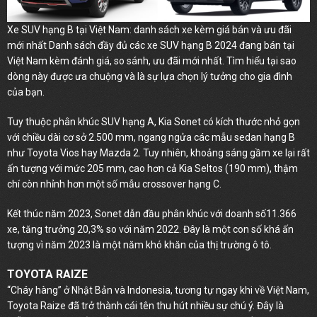
Xe SUV hạng B tại Việt Nam: danh sách xe kèm giá bán và ưu đãi
mới nhất
Danh sách đầy đủ các xe SUV hạng B 2024 đang bán tại
Việt Nam kèm đánh giá, so sánh, ưu đãi mới nhất. Tìm hiểu tại sao
dòng này được ưa chuộng và là sự lựa chọn lý tưởng cho gia đình
của bạn.
Tuy thuộc phân khúc SUV hạng A, Kia Sonet có kích thước nhỏ gọn
với chiều dài cơ sở 2.500 mm, ngang ngửa các mẫu sedan hạng B
như Toyota Vios hay Mazda 2. Tuy nhiên, khoảng sáng gầm xe lại rất
ấn tượng với mức 205 mm, cao hơn cả Kia Seltos (190 mm), thậm
chí còn nhỉnh hơn một số mẫu crossover hạng C.
Kết thúc năm 2023, Sonet dẫn đầu phân khúc với doanh số11.366
xe, tăng trưởng 20,3% so với năm 2022. Đây là một con số khá ấn
tượng vì năm 2023 là một năm khó khăn của thị trường ô tô.
TOYOTA RAIZE
“Cháy hàng” ở Nhật Bản và Indonesia, tương tự ngay khi về Việt Nam,
Toyota Raize đã trở thành cái tên thu hút nhiều sự chú ý. Đây là