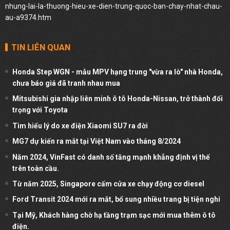
nhung-lai-la-thuong-hieu-xe-dien-trung-quoc-ban-chay-nhat-chau-
au-a9374.htm
TIN LIÊN QUAN
Honda Step WGN - mẫu MPV hạng trung "vừa ra lò" nhà Honda,
chưa báo giá đã tranh nhau mua
Mitsubishi gia nhập liên minh ô tô Honda-Nissan, trở thành đối
trọng với Toyota
Tìm hiểu lý do xe điện Xiaomi SU7 ra đời
MG7 dự kiến ra mắt tại Việt Nam vào tháng 8/2024
Năm 2024, VinFast có danh số tăng mạnh khẳng định vị thế
trên toàn cầu.
Từ năm 2025, Singapore cấm cửa xe chạy động cơ diesel
Ford Transit 2024 mới ra mắt, bổ sung nhiều trang bị tiện nghi
Tại Mỹ, Khách hàng chờ hạ tầng trạm sạc mới mua thêm ô tô
điện.