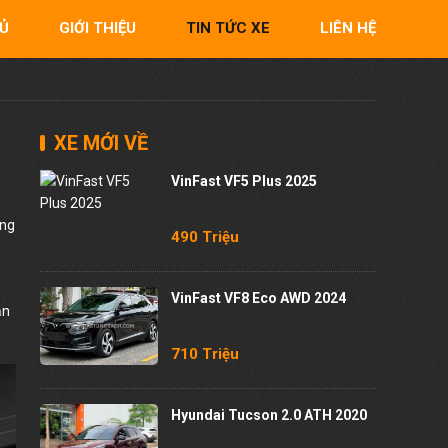
Ủ
GIỚI THIỆU
TIN TỨC XE
LIÊN HỆ
XE MỚI VỀ
VinFast VF5 Plus 2025
ờng
490 Triệu
VinFast VF8 Eco AWD 2024
ản
710 Triệu
Hyundai Tucson 2.0 ATH 2020