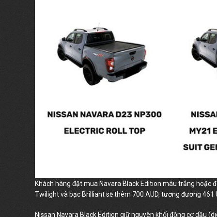
Khách hàng đặt mua Navara Black Edition màu trắng hoặc đ
Twilight và bạc Brilliant sẽ thêm 700 AUD, tương đương 461 
Nissan Navara Black Edition giữ nguyên khối động cơ dầu (d