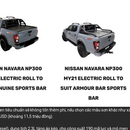
en tiêu chuẩn sẽ không tốn thêm phí, nếu chọn các màu sơn khác như 
USD (khoảng 11,5 triệu đồng).
iesel), dung tích 2.3L tăng áp kép, cho công suất 190 mã lực và mô men