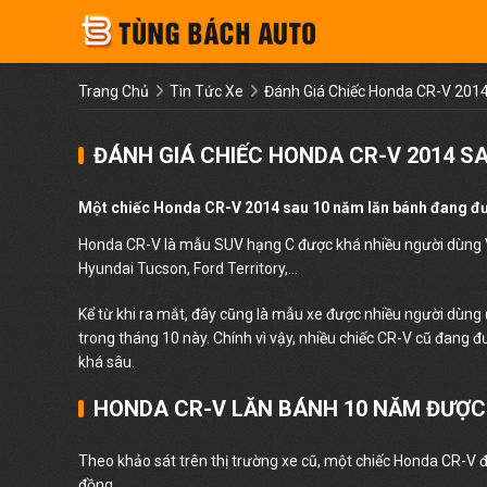
Trang Chủ
Tin Tức Xe
Đánh Giá Chiếc Honda CR-V 20
ĐÁNH GIÁ CHIẾC HONDA CR-V 2014 S
Một chiếc Honda CR-V 2014 sau 10 năm lăn bánh đang được ra
Honda CR-V là mẫu SUV hạng C được khá nhiều người dùng V
Hyundai Tucson, Ford Territory,...
Kể từ khi ra mắt, đây cũng là mẫu xe được nhiều người dùng ư
trong tháng 10 này. Chính vì vậy, nhiều chiếc CR-V cũ đang đư
khá sâu.
HONDA CR-V LĂN BÁNH 10 NĂM ĐƯỢC
Theo khảo sát trên thị trường xe cũ, một chiếc Honda CR-V 
đồng.