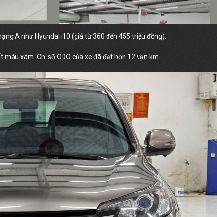
ạng A như Hyundai i10 (giá từ 360 đến 455 triệu đồng).
hất màu xám. Chỉ số ODO của xe đã đạt hơn 12 vạn km.