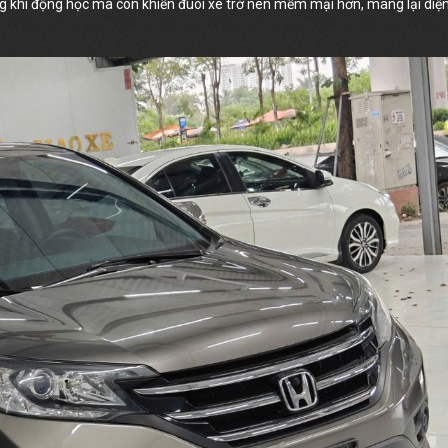
g khí động học mà còn khiến đuôi xe trở nên mềm mại hơn, mang lại diệ