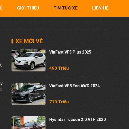
Ủ
GIỚI THIỆU
TIN TỨC XE
LIÊN HỆ
XE MỚI VỀ
VinFast VF5 Plus 2025
5,
490 Triệu
ay
VinFast VF8 Eco AWD 2024
ời
710 Triệu
Hyundai Tucson 2.0 ATH 2020