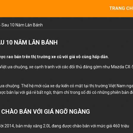
TRANG CH
14 Sau 10 Năm Lăn Bánh
AU 10 NĂM LĂN BÁNH
o bán trên thị trường xe cũ với giá vô cùng hấp dẫn.
iệt ưa chuộng, xe cạnh tranh với các đối thủ đáng gờm như Mazda CX-
a chuộng. Thế hệ mới của xe dự kiến ​​có mặt tại thị trường Việt Nam ng
ợc bán lại với giá rẻ bất ngờ, thậm chí trong số đó có những phiên bản đ
 CHÀO BÁN VỚI GIÁ NGỠ NGÀNG
đời 2014, bản máy xăng 2.0L đang được chào bán với mức giá 460 triệu