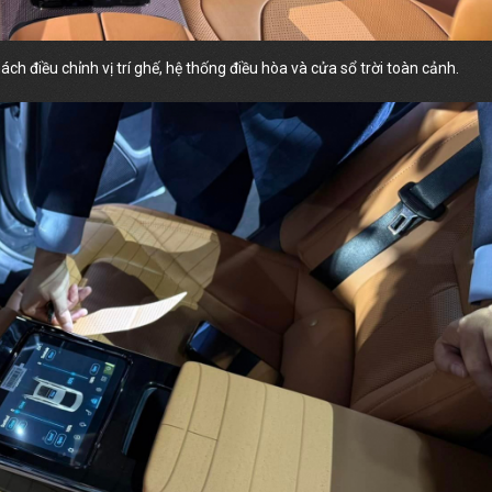
h điều chỉnh vị trí ghế, hệ thống điều hòa và cửa sổ trời toàn cảnh.