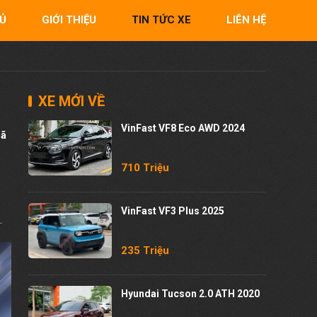
Ủ
GIỚI THIỆU
TIN TỨC XE
LIÊN HỆ
XE MỚI VỀ
VinFast VF8 Eco AWD 2024
mã
710 Triệu
VinFast VF3 Plus 2025
.
235 Triệu
Hyundai Tucson 2.0 ATH 2020