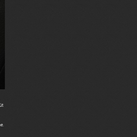
út
me.