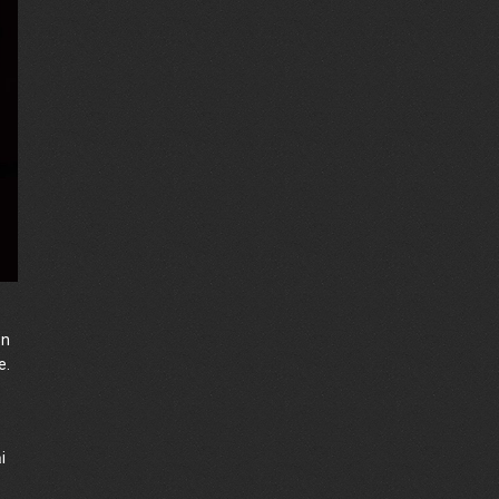
ần
e.
i