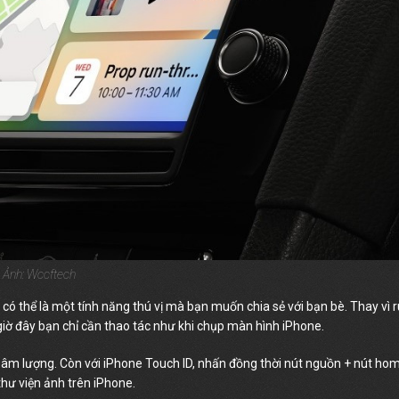
Ảnh: Wccftech
có thể là một tính năng thú vị mà bạn muốn chia sẻ với bạn bè. Thay vì r
, giờ đây bạn chỉ cần thao tác như khi chụp màn hình iPhone.
g âm lượng. Còn với iPhone Touch ID, nhấn đồng thời nút nguồn + nút ho
hư viện ảnh trên iPhone.