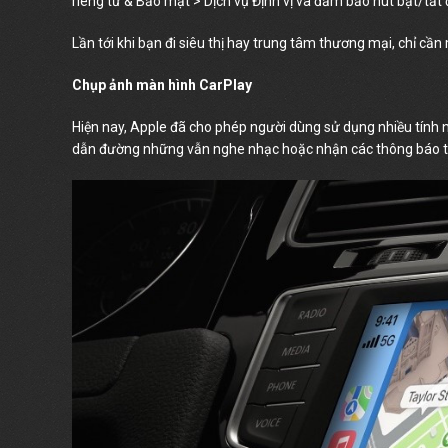
riêng tư & Bảo mật > Dịch vụ Định vị và đảm bảo nút bật/tắt 
Lần tới khi bạn đi siêu thị hay trung tâm thương mại, chỉ cầ
Chụp ảnh màn hình CarPlay
Hiện nay, Apple đã cho phép người dùng sử dụng nhiều tính 
dẫn đường những vẫn nghe nhạc hoặc nhận các thông báo t