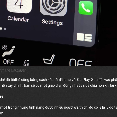
nh: The Carplayer
hế độ tốithủ công bằng cách kết nối iPhone với CarPlay. Sau đó, vào ph
 nền tùy chỉnh, bạn sẽ có một giao diện đồng nhất và dễ chịu hơn khi lái x
ies
 một trong những tính năng được nhiều người ưa thích, đó có lẽ là lý do tạ
ày.