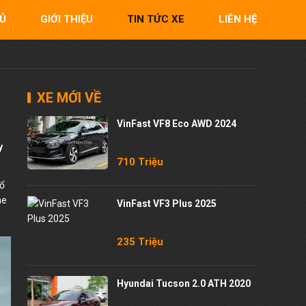
Ủ
GIỚI THIỆU
TIN TỨC XE
LIÊN HỆ
XE MỚI VỀ
VinFast VF8 Eco AWD 2024
y
710 Triệu
hổ
he
VinFast VF3 Plus 2025
235 Triệu
Hyundai Tucson 2.0 ATH 2020