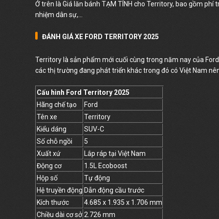
Ở trên là Giá lăn bánh TẠM TÍNH cho Territory, bao gồm phí tr
nhiệm dân sự,...
ĐÁNH GIÁ XE FORD TERRITORY 2025
Territory là sản phẩm mới cuối cùng trong năm nay của Ford 
các thị trường đang phát triển khác trong đó có Việt Nam nê
Cấu hình Ford Territory 2025
Hãng chế tạo
Ford
Tên xe
Territory
Kiểu dáng
SUV-C
Số chỗ ngồi
5
Xuất xứ
Lắp ráp tại Việt Nam
Động cơ
1.5L Ecoboost
Hộp số
Tự động
Hệ truyền động
Dẫn động cầu trước
Kích thước
4.685 x 1.935 x 1.706 mm
Chiều dài cơ sở
2.726 mm