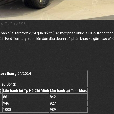
ord Territory 2025
 bán của Territory vượt qua đối thủ số một phân khúc là CX-5 trong thá
2025, Ford Territory vươn lên dẫn đầu doanh số phân khúc xe gầm cao cỡ C
tory tháng 04/2024
Triệu Đồng)
ội
Lăn bánh tại Tp Hồ Chí Minh
Lăn bánh tại Tỉnh khác
861
842
946
927
1008
989