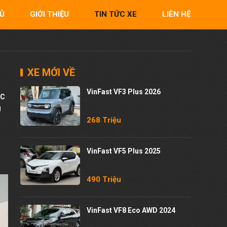
Ủ
GIỚI THIỆU
TIN TỨC XE
LIÊN HỆ
XE MỚI VỀ
VinFast VF3 Plus 2026
 C
g
268 Triệu
h
VinFast VF5 Plus 2025
490 Triệu
VinFast VF8 Eco AWD 2024