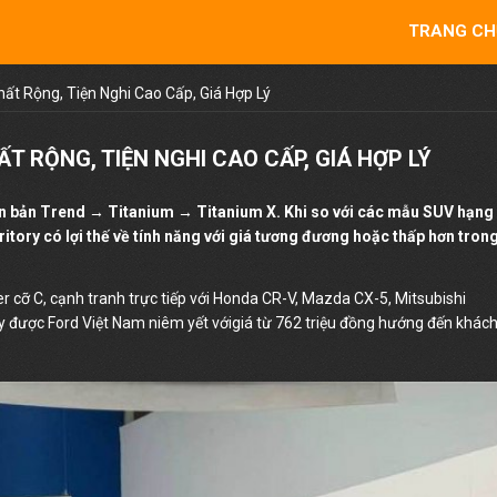
TRANG CH
Thất Rộng, Tiện Nghi Cao Cấp, Giá Hợp Lý
ẤT RỘNG, TIỆN NGHI CAO CẤP, GIÁ HỢP LÝ
ên bản Trend → Titanium → Titanium X. Khi so với các mẫu SUV hạng
ory có lợi thế về tính năng với giá tương đương hoặc thấp hơn tron
er cỡ C, cạnh tranh trực tiếp với Honda CR-V, Mazda CX-5, Mitsubishi
y được Ford Việt Nam niêm yết vớigiá từ 762 triệu đồng hướng đến khác