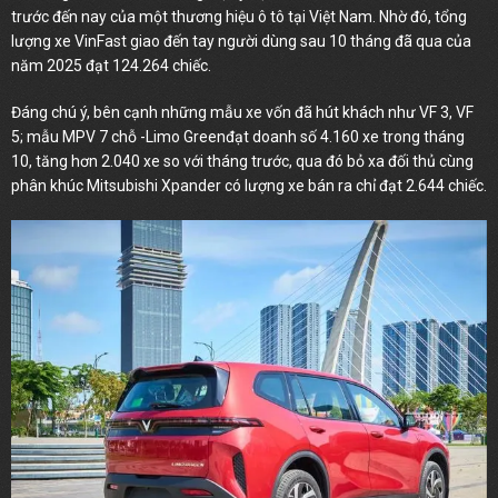
trước đến nay của một thương hiệu ô tô tại Việt Nam. Nhờ đó, tổng
lượng xe VinFast giao đến tay người dùng sau 10 tháng đã qua của
năm 2025 đạt 124.264 chiếc.
Đáng chú ý, bên cạnh những mẫu xe vốn đã hút khách như VF 3, VF
5; mẫu MPV 7 chỗ -Limo Greenđạt doanh số 4.160 xe trong tháng
10, tăng hơn 2.040 xe so với tháng trước, qua đó bỏ xa đối thủ cùng
phân khúc Mitsubishi Xpander có lượng xe bán ra chỉ đạt 2.644 chiếc.