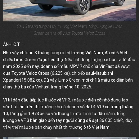
Sau 3 tháng tung ra thị trường Việt Nam, tổng lượng xe Limo
Green bán ra đã vượt Toyota Veloz Cross
ẢNH: C.T
Như vậy chỉ sau 3 tháng tung ra thị trường Việt Nam, đã có 6.504
chiếc Limo Green được tiêu thụ. Nếu tính tổng lượng xe bán ra từ đầu
năm 2025 đến nay, doanh số mẫu MPV 7 chỗ của VinFast đã vượt
qua Toyota Veloz Cross (6.225 xe), chỉ xếp sauMitsubishi
Xpander(15.082 xe). Dù vậy, Limo Green mới chỉ là mẫu xe điện bán
chạy thứ ba của VinFast trong tháng 10..2025.
Vị trí dẫn đầu tiếp tục thuộc về VF 3, mẫu xe điện cỡ nhỏ đang tạo
sức hút lớn trên thị trường khi có doanh số đạt 4.619 xe trong tháng
10, tăng gần 1.973 xe so với tháng trước. Tính từ đầu năm, tổng
lượng xe VF 3 bàn giao đến tay người dùng đã đạt 36.005 chiếc, duy
trì vị thế mẫu xe bán chạy nhất thị trường ô tô Việt Nam.