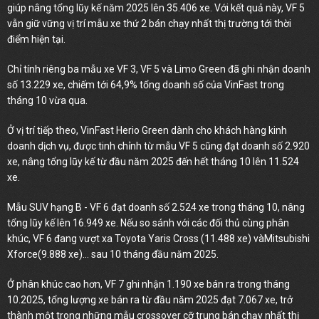
giúp nâng tổng lũy kế năm 2025 lên 35.406 xe. Với kết quả này, VF 5
vẫn giữ vững vị trí mẫu xe thứ 2 bán chạy nhất thị trường tới thời
điểm hiện tại.
Chỉ tính riêng ba mẫu xe VF 3, VF 5 và Limo Green đã ghi nhận doanh
số 13.229 xe, chiếm tới 64,9% tổng doanh số của VinFast trong
tháng 10 vừa qua.
Ở vị trí tiếp theo, VinFast Herio Green dành cho khách hàng kinh
doanh dịch vụ, được tinh chỉnh từ mẫu VF 5 cũng đạt doanh số 2.920
xe, nâng tổng lũy kế từ đầu năm 2025 đến hết tháng 10 lên 11.524
xe.
Mẫu SUV hạng B - VF 6 đạt doanh số 2.524 xe trong tháng 10, nâng
tổng lũy kế lên 16.949 xe. Nếu so sánh với các đối thủ cùng phân
khúc, VF 6 đang vượt xa Toyota Yaris Cross (11.488 xe) vàMitsubishi
Xforce(9.888 xe)... sau 10 tháng đầu năm 2025.
Ở phân khúc cao hơn, VF 7 ghi nhận 1.190 xe bán ra trong tháng
10.2025, tổng lượng xe bán ra từ đầu năm 2025 đạt 7.067 xe, trở
thành một trong những mẫu crossover cỡ trung bán chạy nhất thị