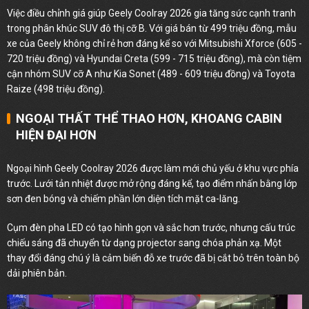
Việc điều chỉnh giá giúp Geely Coolray 2026 gia tăng sức cạnh tranh
trong phân khúc SUV đô thị cỡ B. Với giá bán từ 499 triệu đồng, mẫu
xe của Geely không chỉ rẻ hơn đáng kể so với Mitsubishi Xforce (605 -
720 triệu đồng) và Hyundai Creta (599 - 715 triệu đồng), mà còn tiệm
cận nhóm SUV cỡ A như Kia Sonet (489 - 609 triệu đồng) và Toyota
Raize (498 triệu đồng).
NGOẠI THẤT THỂ THAO HƠN, KHOANG CABIN
HIỆN ĐẠI HƠN
Ngoại hình Geely Coolray 2026 được làm mới chủ yếu ở khu vực phía
trước. Lưới tản nhiệt được mở rộng đáng kể, tạo điểm nhấn bằng lớp
sơn đen bóng và chiếm phần lớn diện tích mặt ca-lăng.
Cụm đèn pha LED có tạo hình gọn và sắc hơn trước, nhưng cấu trúc
chiếu sáng đã chuyển từ dạng projector sang chóa phản xạ. Một
thay đổi đáng chú ý là cảm biến đỗ xe trước đã bị cắt bỏ trên toàn bộ
dải phiên bản.