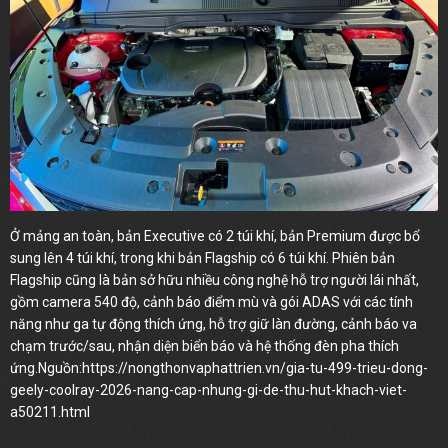
Ở mảng an toàn, bản Executive có 2 túi khí, bản Premium được bổ
sung lên 4 túi khí, trong khi bản Flagship có 6 túi khí. Phiên bản
Flagship cũng là bản sở hữu nhiều công nghệ hỗ trợ người lái nhất,
gồm camera 540 độ, cảnh báo điểm mù và gói ADAS với các tính
năng như ga tự động thích ứng, hỗ trợ giữ làn đường, cảnh báo va
chạm trước/sau, nhận diện biển báo và hệ thống đèn pha thích
ứng.Nguồn:
https://nongthonvaphattrien.vn/gia-tu-499-trieu-dong-
geely-coolray-2026-nang-cap-nhung-gi-de-thu-hut-khach-viet-
a50211.html