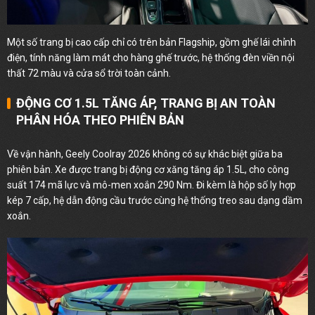
Một số trang bị cao cấp chỉ có trên bản Flagship, gồm ghế lái chỉnh
điện, tính năng làm mát cho hàng ghế trước, hệ thống đèn viền nội
thất 72 màu và cửa sổ trời toàn cảnh.
ĐỘNG CƠ 1.5L TĂNG ÁP, TRANG BỊ AN TOÀN
PHÂN HÓA THEO PHIÊN BẢN
Về vận hành, Geely Coolray 2026 không có sự khác biệt giữa ba
phiên bản. Xe được trang bị động cơ xăng tăng áp 1.5L, cho công
suất 174 mã lực và mô-men xoắn 290 Nm. Đi kèm là hộp số ly hợp
kép 7 cấp, hệ dẫn động cầu trước cùng hệ thống treo sau dạng dầm
xoắn.